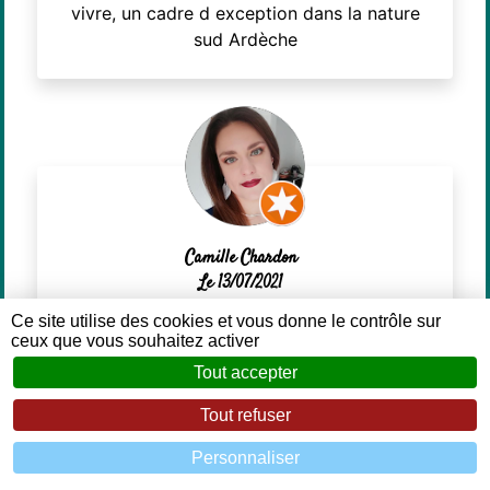
vivre, un cadre d exception dans la nature
sud Ardèche
Camille Chardon
Le 13/07/2021
Ce site utilise des cookies et vous donne le contrôle sur
ceux que vous souhaitez activer
Camping au top ! J'y vais tous les ans, jamais
Tout accepter
déçue !
Tout refuser
Personnaliser