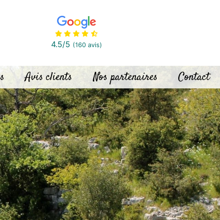
4.5
/5
(160 avis)
s
Avis clients
Nos partenaires
Contact