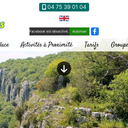
04 75 39 01 04
Facebook est désactivé.
Autoriser
lace
Activités à Proximité
Tarifs
Groupe