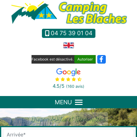
Panneau de gestion des cookies
04 75 39 01 04
Facebook est désactivé.
Autoriser
4.5
/5
(160 avis)
MENU
Disponibilités et Réservation