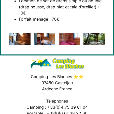
Location de set de draps simple ou double
(drap housse, drap plat et taie d’oreiller) :
10€
Forfait ménage : 70€
Camping Les Blaches ⭐⭐
07460 Casteljau
Ardèche France
Téléphones
Camping : +33(0)4 75 39 01 04
Portable : +33(0)6 01 38 22 60